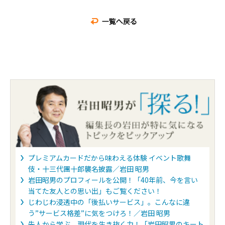
プレミアムカードだから味わえる体験 イベント歌舞
伎・十三代團十郎襲名披露／岩田 昭男
岩田昭男のプロフィールを公開！「40年前、今を言い
当てた友人との思い出」もご覧ください！
じわじわ浸透中の「後払いサービス」。こんなに違
う”サービス格差”に気をつけろ！／岩田 昭男
先人から学ぶ、現代を生き抜く力！「岩田昭男のキート