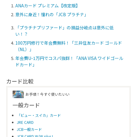
ANAカード プレミアム【改定版】
意外に身近！憧れの「JCB プラチナ」
「プラチナプリファード」の損益分岐点は意外に低
い！？
100万円修行で年会費無料！「三井住友カード ゴールド
（NL）」
年会費U-1万円でコスパ抜群！「ANA VISA ワイドゴール
ドカード」
カード比較
お手頃！今すぐ使いたいい
一般カード
「ビュー・スイカ」カード
JRE CARD
JCB一般カード
JCB CARD W/W plus L