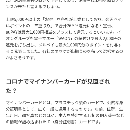
た。決済事業者の戦いが勃発しており、消費者はお得を取るチャ
ンスが来たと言えるでしょう。
上限5,000円以上の「お得」を各社が上乗せしており、楽天ペイ
はポイントの「三重取り」で合計26.5%還元になると宣伝、
auPAYは最大1,000円相当をプラスして還元するといいます。イ
オングループも電子マネー「WAON」の紐付けで最大2,000円の
還元を打ち出し、メルペイも最大1,000円分のポイントを付与す
ると発表しました。各社のオマケが出揃うのを待って選択するの
がよさそうです。
コロナでマイナンバーカードが見直され
た？
マイナンバーカードとは、プラスチック製のカードで、公的な身
分証明書として、広く一般に通用するものです。名前、住所、生
年月日、顔写真などのほか、本人を特定する12桁の個人番号など
の情報が詰め込まれたID（身分証明書）カードです。