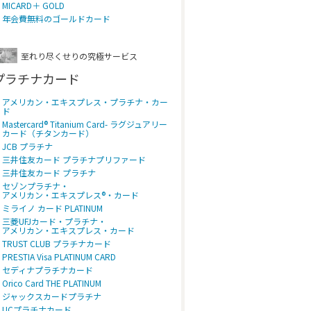
MICARD＋ GOLD
年会費無料のゴールドカード
至れり尽くせりの究極サービス
プラチナカード
アメリカン・エキスプレス・プラチナ・カー
ド
Mastercard® Titanium Card- ラグジュアリー
カード（チタンカード）
JCB プラチナ
三井住友カード プラチナプリファード
三井住友カード プラチナ
セゾンプラチナ・
アメリカン・エキスプレス®・カード
ミライノ カード PLATINUM
三菱UFJカード・プラチナ・
アメリカン・エキスプレス・カード
TRUST CLUB プラチナカード
PRESTIA Visa PLATINUM CARD
セディナプラチナカード
Orico Card THE PLATINUM
ジャックスカードプラチナ
UCプラチナカード