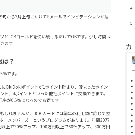
下旬から3月上旬にかけてEメールでインビテーションが届
ツとJCBゴールドを使い続けるだけでOKです。少し時間は
できます。
カ
限は？
.5%です。
にOkiDokiポイントが1ポイント貯まり、貯まったポイン
ント、dポイントといった他社ポイントに交換できます。
元率が0.5％になるのでお得です。
もしれませんが、JCB カードには前年の利用額に応じて翌
スターメンバーズ」というプログラムがあります。年間30万
以上で30％アップ、100万円以上で60％アップ、300万円