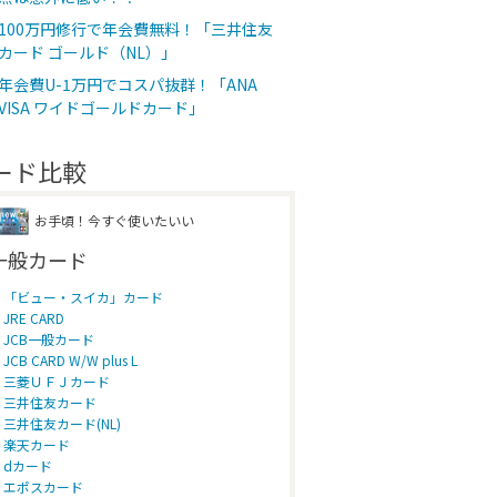
100万円修行で年会費無料！「三井住友
カード ゴールド（NL）」
年会費U-1万円でコスパ抜群！「ANA
VISA ワイドゴールドカード」
ード比較
お手頃！今すぐ使いたいい
一般カード
「ビュー・スイカ」カード
JRE CARD
JCB一般カード
JCB CARD W/W plus L
三菱ＵＦＪカード
三井住友カード
三井住友カード(NL)
楽天カード
dカード
エポスカード