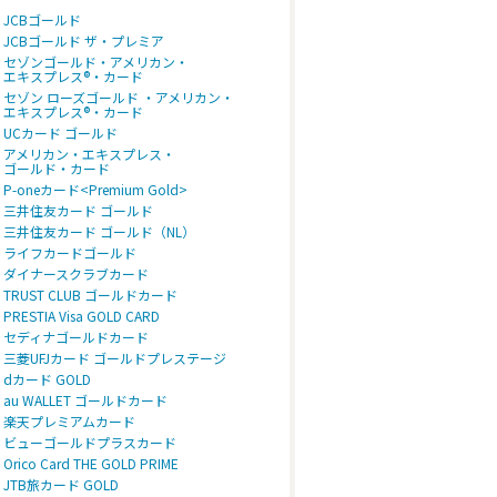
JCBゴールド
JCBゴールド ザ・プレミア
セゾンゴールド・アメリカン・
エキスプレス®・カード
セゾン ローズゴールド ・アメリカン・
エキスプレス®・カード
UCカード ゴールド
アメリカン・エキスプレス・
ゴールド・カード
P-oneカード<Premium Gold>
三井住友カード ゴールド
三井住友カード ゴールド（NL）
ライフカードゴールド
ダイナースクラブカード
TRUST CLUB ゴールドカード
PRESTIA Visa GOLD CARD
セディナゴールドカード
三菱UFJカード ゴールドプレステージ
dカード GOLD
au WALLET ゴールドカード
楽天プレミアムカード
ビューゴールドプラスカード
Orico Card THE GOLD PRIME
JTB旅カード GOLD