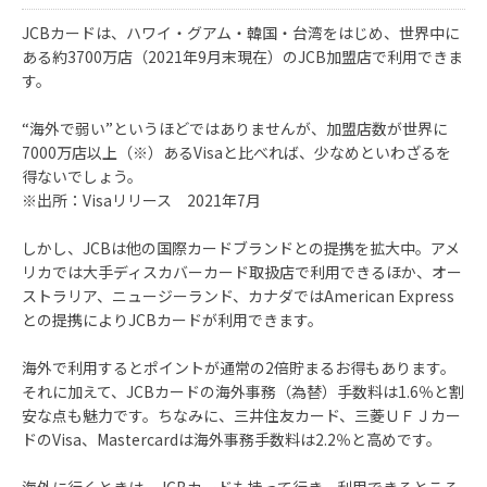
JCBカードは、ハワイ・グアム・韓国・台湾をはじめ、世界中に
ある約3700万店（2021年9月末現在）のJCB加盟店で利用できま
す。
“海外で弱い”というほどではありませんが、加盟店数が世界に
7000万店以上（※）あるVisaと比べれば、少なめといわざるを
得ないでしょう。
※出所：Visaリリース 2021年7月
しかし、JCBは他の国際カードブランドとの提携を拡大中。アメ
リカでは大手ディスカバーカード取扱店で利用できるほか、オー
ストラリア、ニュージーランド、カナダではAmerican Express
との提携によりJCBカードが利用できます。
海外で利用するとポイントが通常の2倍貯まるお得もあります。
それに加えて、JCBカードの海外事務（為替）手数料は1.6％と割
安な点も魅力です。ちなみに、三井住友カード、三菱ＵＦＪカー
ドのVisa、Mastercardは海外事務手数料は2.2％と高めです。