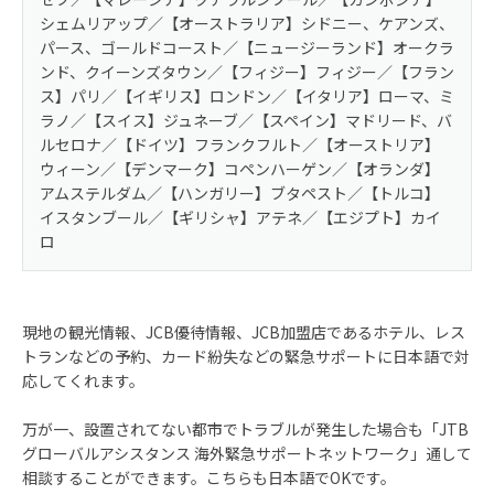
apollostation、出光SS
2倍
シェムリアップ／【オーストラリア】シドニー、ケアンズ、
シェルSS
パース、ゴールドコースト／【ニュージーランド】オークラ
ンド、クイーンズタウン／【フィジー】フィジー／【フラン
ス】パリ／【イギリス】ロンドン／【イタリア】ローマ、ミ
ラノ／【スイス】ジュネーブ／【スペイン】マドリード、バ
ルセロナ／【ドイツ】フランクフルト／【オーストリア】
ウィーン／【デンマーク】コペンハーゲン／【オランダ】
アムステルダム／【ハンガリー】ブタペスト／【トルコ】
イスタンブール／【ギリシャ】アテネ／【エジプト】カイ
ロ
現地の観光情報、JCB優待情報、JCB加盟店であるホテル、レス
トランなどの予約、カード紛失などの緊急サポートに日本語で対
応してくれます。
万が一、設置されてない都市でトラブルが発生した場合も「JTB
グローバルアシスタンス 海外緊急サポートネットワーク」通して
相談することができます。こちらも日本語でOKです。