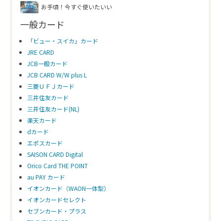
海外旅行傷害保険
傷害
最
お手頃！今すぐ使いたいい
※利用付帯
死亡後遺傷害
一般カード
傷害／疾病
そ
「ビュー・スイカ」カード
治療費用
JRE CARD
携行品損害
2
JCB一般カード
1
JCB CARD W/W plus L
※
三菱ＵＦＪカード
国内旅行傷害保険
死亡
最
三井住友カード
※利用付帯
後遺障害
三井住友カード(NL)
楽天カード
ショッピングガード保険
海外
1
dカード
※
エポスカード
SAISON CARD Digital
Orico Card THE POINT
au PAY カード
イオンカード（WAON一体型）
イオンカードセレクト
セブンカード・プラス