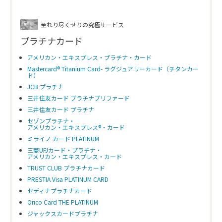
旅行傷害保険
国内
最高3,000万円
（死亡・後遺障害）
至れり尽くせりの究極サービス
海外
最高3,000万円
プラチナカード
本会員申し込み対象年齢
18歳以上
高校生を除く
アメリカン・エキスプレス・プラチナ・カード
Mastercard® Titanium Card- ラグジュアリーカード（チタンカー
ド）
JCB プラチナ
三井住友カード プラチナプリファード
三井住友カード プラチナ
セゾンプラチナ・
アメリカン・エキスプレス®・カード
ミライノ カード PLATINUM
三菱UFJカード・プラチナ・
アメリカン・エキスプレス・カード
TRUST CLUB プラチナカード
PRESTIA Visa PLATINUM CARD
セディナプラチナカード
Orico Card THE PLATINUM
ジャックスカードプラチナ