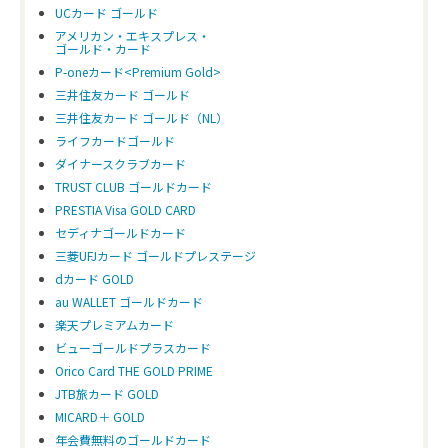
UCカード ゴールド
アメリカン・エキスプレス・
ゴールド・カード
P-oneカード<Premium Gold>
三井住友カード ゴールド
JCB一般カード
三井住友カード ゴールド（NL）
ライフカードゴールド
年会費
本会員
1375円
ダイナースクラブカード
※初年度無料
TRUST CLUB ゴールドカード
（インターネット申込み
PRESTIA Visa GOLD CARD
家族会員
440円
セディナゴールドカード
三菱UFJカード ゴールドプレステージ
ポイント
国内
1000円=1P
dカード GOLD
海外
1000円=2P
au WALLET ゴールドカード
楽天プレミアムカード
パートナー店舗での
対象
ビューゴールドプラスカード
ポイントアップ
Orico Card THE GOLD PRIME
スターメンバーズ
対象
JTB旅カード GOLD
※年間利用金額に対する
MICARD＋ GOLD
ポイント増量など
年会費無料のゴールドカード