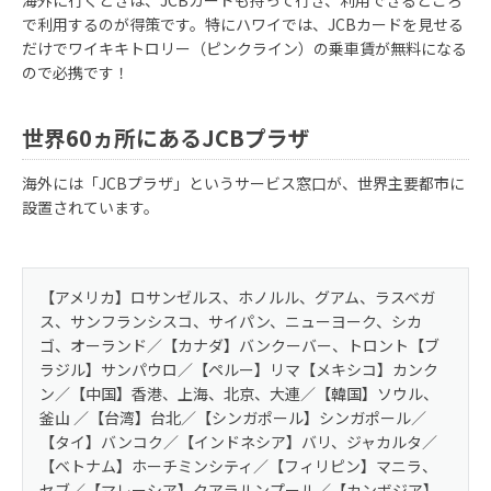
海外に行くときは、JCBカードも持って行き、利用できるところ
で利用するのが得策です。特にハワイでは、JCBカードを見せる
だけでワイキキトロリー（ピンクライン）の乗車賃が無料になる
ので必携です！
世界60ヵ所にあるJCBプラザ
海外には「JCBプラザ」というサービス窓口が、世界主要都市に
設置されています。
ポイント倍率
セブン‐イレブン
3倍
【アメリカ】ロサンゼルス、ホノルル、グアム、ラスベガ
ウエルシア
2倍
ス、サンフランシスコ、サイパン、ニューヨーク、シカ
ゴ、オーランド／【カナダ】バンクーバー、トロント【ブ
ビックカメラ
2倍
ラジル】サンパウロ／【ペルー】リマ【メキシコ】カンク
スターバックス
10倍
ン／【中国】香港、上海、北京、大連／【韓国】ソウル、
（オンライン入金
釜山 ／【台湾】台北／【シンガポール】シンガポール／
・オートチャージ）
【タイ】バンコク／【インドネシア】バリ、ジャカルタ／
【ベトナム】ホーチミンシティ／【フィリピン】マニラ、
高島屋
3倍
セブ／【マレーシア】クアラルンプール／【カンボジア】