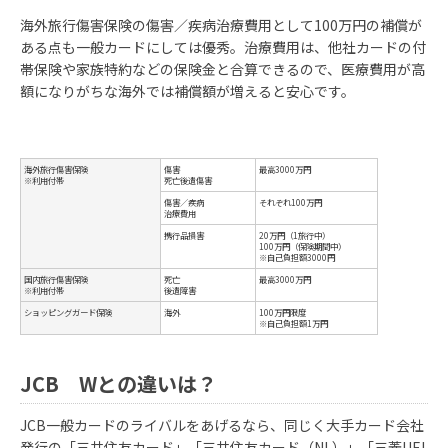
海外旅行傷害保険の傷害／疾病治療費用として100万円の補償が
利用合計金額
メンバーランク名称
ある点も一般カードにしては優秀。治療費用は、他社カードの付
帯保険や家族特約などの保険金と合算できるので、医療費用が高
30万円以上～50万円未満
スターePLUS
額になりがちな海外では補償額が増えると安心です。
50万円以上～100万円未満
スターβPLUS
100万円以上～300万円未満
スターαPLUS
JCB Wとの違いは？
JCB一般カードのライバルをあげるなら、同じく大手カード会社
発行の「三井住友カード」「三井住友カード（NL）」「三菱UFJ