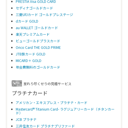
PRESTIA Visa GOLD CARD
セディナゴールドカード
年会費(家族会員)
1名につき2000円＋税
※4枚まで
三菱UFJカード ゴールドプレステージ
dカード GOLD
ポイント有効期間
13ヵ月～25ヵ月
au WALLET ゴールドカード
楽天プレミアムカード
ポイント還元率
1.0％～
ビューゴールドプラスカード
ポイント付与率
100円＝1P
Orico Card THE GOLD PRIME
（一般店舗）
JTB旅カード GOLD
MICARD＋ GOLD
ポイントの種類
エムアイポイント
年会費無料のゴールドカード
付帯保険
●海外旅行傷害保険：最高1億円(自動付帯5
●国内旅行傷害保険：最高5000万円(自動付
●ショッピング保険：年間最高300万円
至れり尽くせりの究極サービス
※自己負担額：1事故3000円
プラチナカード
アメリカン・エキスプレス・プラチナ・カード
Mastercard® Titanium Card- ラグジュアリーカード（チタンカー
ド）
JCB プラチナ
三井住友カード プラチナプリファード