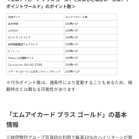
ポイントワールド」のポイント数＞
駐車時間延長サービス
クーポン券1枚につき1時間分の
配送料金優待サービス
商品配送の際に、クーポン券1枚
※付与ポイント数は、諸条件により変動することもあるため、掲
載時点とは異なる可能性があります
修理・加工料金優待サービス
修理カウンターでの修理・加工料
枚を300円分として利用できる
空港ショップ優待サービス
三越伊勢丹グループ空港ショッ
「エムアイカード プラス ゴールド」の基本
ポン券1枚を300円として利用で
（対象空港：新千歳／羽田／中
情報
三越伊勢丹グループ百貨店の利用で最高10％のハイリターンが狙