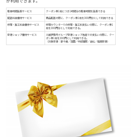
が利用できます。
エムアイカ
ラ
年会費
初年度年
料。2年目
会費200
初年度
5％