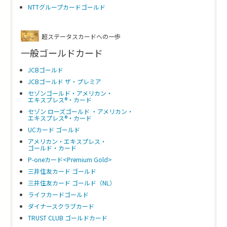
NTTグループカードゴールド
超ステータスカードへの一歩
一般ゴールドカード
JCBゴールド
JCBゴールド ザ・プレミア
セゾンゴールド・アメリカン・
エキスプレス®・カード
セゾン ローズゴールド ・アメリカン・
エキスプレス®・カード
UCカード ゴールド
アメリカン・エキスプレス・
ゴールド・カード
P-oneカード<Premium Gold>
三井住友カード ゴールド
三井住友カード ゴールド（NL）
カード名
エムアイカード プラス ゴールド
ライフカードゴールド
国際ブランド
Visa、American Express
ダイナースクラブカード
TRUST CLUB ゴールドカード
年会費(本会員)
1万円+税