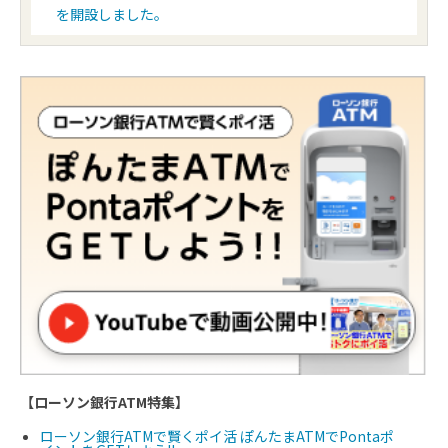
を開設しました。
theory 公式通販サイト
200円＝5P
Cassina ixc. ONLINE STORE
200円＝5P
イヴ・サンローラン公式オンライン ブティック
200円＝12P
【ローソン銀行ATM特集】
ローソン銀行ATMで賢くポイ活 ぽんたまATMでPontaポ