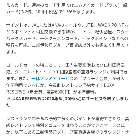
えるカード。通常のカード利用ではエムアイカード プラス(一般
カード)の2倍、100円(税込)で1Pがたまります。
ポイントは、JALまたはANAのマイルや、JTB、WAON POINTな
どのポイントと相互交換できるほか、ニトリ、紀伊國屋、スター
バックスカード、一休クーポンコード、ビックポイントなどへの
移行も可能。三越伊勢丹グループ百貨店以外でも幅広く利用でき
ます。
ゴールドカードの特典として、国内主要空港および仁川国際空
港、ダニエル・K・イノウエ国際空港の空港ラウンジが利用でき
ます。また、
一休プレミアサービス
の「プラチナ会員」が最大1
年間利用できるほか、会員制レストラン予約サイトLUXA
RESERVE（年会費、通常6000円）が永年無料。
※LUXA RESERVEは2020年6月30日(火)にサービスを終了しまし
た
レストランやホテルの予約で多くのポイントが獲得できたり、高
級レストランで特別メニューを味わうことができます。このほ
か、以下にある三越伊勢丹グループ百貨店各店でのラウンジ・サ