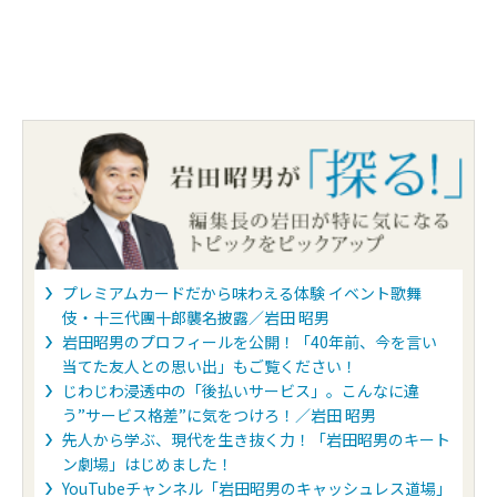
利用サイト
エムアイポイン
プレミアムカードだから味わえる体験 イベント歌舞
伎・十三代團十郎襲名披露／岩田 昭男
楽天市場
200円＝3P
岩田昭男のプロフィールを公開！「40年前、今を言い
LOHACO
200円＝4P
当てた友人との思い出」もご覧ください！
じわじわ浸透中の「後払いサービス」。こんなに違
ロフトネットストア
200円＝5P
う”サービス格差”に気をつけろ！／岩田 昭男
先人から学ぶ、現代を生き抜く力！「岩田昭男のキート
紀伊國屋書店ウェブストア
200円＝7P
ン劇場」はじめました！
YouTubeチャンネル「岩田昭男のキャッシュレス道場」
Ｏｉｓｉｘ
200円＝4P