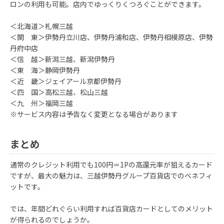
ロンの利用も可能。店内でゆっくりくつろぐことができます。
＜北海道＞札幌三越
＜関 東＞伊勢丹立川店、伊勢丹浦和店、伊勢丹相模原店、伊勢
丹府中店
＜信 越＞新潟三越、新潟伊勢丹
＜東 海＞静岡伊勢丹
＜近 畿＞ジェイアール京都伊勢丹
＜四 国＞高松三越、松山三越
＜九 州＞福岡三越
※サービス内容は予告なく変更となる場合があります
まとめ
通常のクレジット利用でも100円＝1Pの高還元率が狙えるカード
ですが、最大の魅力は、三越伊勢丹グループ百貨店でのベネフィ
ットです。
では、年間どれぐらい利用すれば百貨店カードとしてのメリット
が得られるのでしょうか。