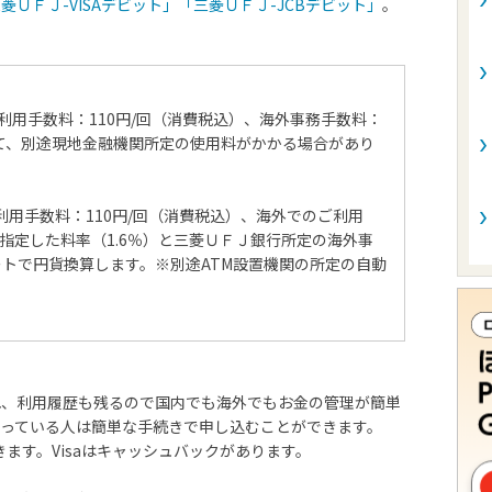
菱ＵＦＪ-VISAデビット」「三菱ＵＦＪ-JCBデビット」
。
M利用手数料：110円/回（消費税込）、海外事務手数料：
おいて、別途現地金融機関所定の使用料がかかる場合があり
利用手数料：110円/回（消費税込）、海外でのご利用
が指定した料率（1.6％）と三菱ＵＦＪ銀行所定の海外事
ートで円貨換算します。※別途ATM設置機関の所定の自動
れ、利用履歴も残るので国内でも海外でもお金の管理が簡単
っている人は簡単な手続きで申し込むことができます。
できます。Visaはキャッシュバックがあります。