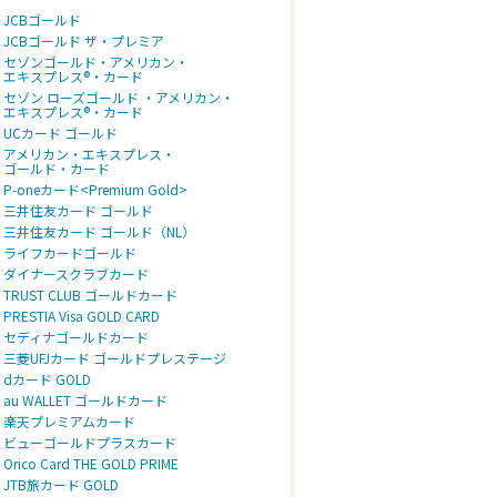
JCBゴールド
JCBゴールド ザ・プレミア
セゾンゴールド・アメリカン・
エキスプレス®・カード
セゾン ローズゴールド ・アメリカン・
エキスプレス®・カード
UCカード ゴールド
アメリカン・エキスプレス・
ゴールド・カード
P-oneカード<Premium Gold>
三井住友カード ゴールド
三井住友カード ゴールド（NL）
ライフカードゴールド
ダイナースクラブカード
TRUST CLUB ゴールドカード
PRESTIA Visa GOLD CARD
セディナゴールドカード
三菱UFJカード ゴールドプレステージ
dカード GOLD
au WALLET ゴールドカード
楽天プレミアムカード
ビューゴールドプラスカード
Orico Card THE GOLD PRIME
JTB旅カード GOLD