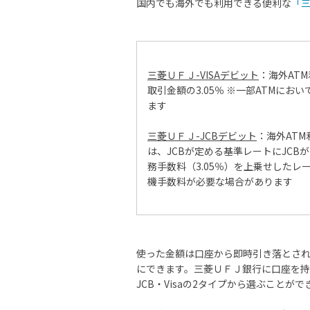
国内でも海外でも利用できる便利な
「三
三菱ＵＦＪ-VISAデビット
：海外AT
取引金額の3.05％ ※一部ATMに
ます
三菱ＵＦＪ-JCBデビット
：海外ATM
は、JCBが定める基準レートにJCB
務手数料（3.05％）を上乗せしたレ
機手数料が必要な場合があります
使った金額は口座から即時引き落とさ
にできます。三菱ＵＦＪ銀行に口座を持
JCB・Visaの2タイプから選ぶことが