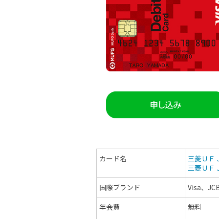
カード名
三菱ＵＦＪ
三菱ＵＦＪ
国際ブランド
Visa、JC
年会費
無料