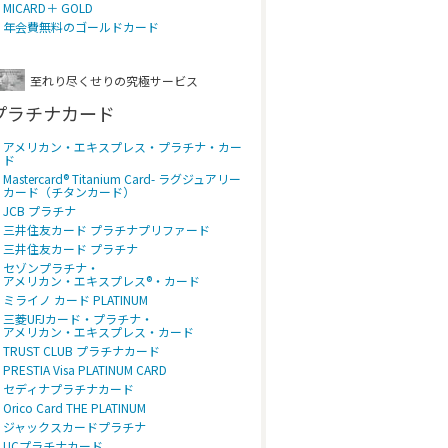
MICARD＋ GOLD
年会費無料のゴールドカード
至れり尽くせりの究極サービス
プラチナカード
アメリカン・エキスプレス・プラチナ・カー
ド
Mastercard® Titanium Card- ラグジュアリー
カード（チタンカード）
JCB プラチナ
三井住友カード プラチナプリファード
三井住友カード プラチナ
セゾンプラチナ・
アメリカン・エキスプレス®・カード
ミライノ カード PLATINUM
三菱UFJカード・プラチナ・
アメリカン・エキスプレス・カード
TRUST CLUB プラチナカード
PRESTIA Visa PLATINUM CARD
セディナプラチナカード
Orico Card THE PLATINUM
ジャックスカードプラチナ
UCプラチナカード