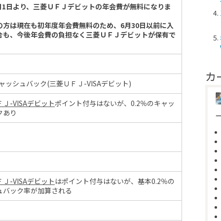
年7月1日より、三菱ＵＦＪデビットの年会費が無料になりま
の方は現在も初年度年会費無料のため、6月30日以前に入
合も、今後年会費の負担なく三菱ＵＦＪデビットが保有で
カ
キャッシュバック(三菱ＵＦＪ-VISAデビット)
Ｊ-VISAデビット
ポイント付与はないが、0.2％のキャッ
クあり
Ｊ-VISAデビット
はポイント付与はないが、基本0.2％の
ュバック率が加算される