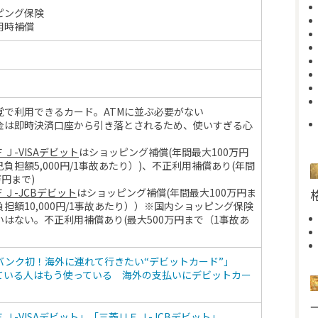
ピング保険
用時補償
覚で利用できるカード。ATMに並ぶ必要がない
金は即時決済口座から引き落とされるため、使いすぎる心
Ｊ-VISAデビット
はショッピング補償(年間最大100万円
負担額5,000円/1事故あたり）)、不正利用補償あり(年間
万円まで)
Ｊ-JCBデビット
はショッピング補償(年間最大100万円ま
担額10,000円/1事故あたり））※国内ショッピング保険
いはない。不正利用補償あり(最大500万円まで（1事故あ
バンク初！海外に連れて行きたい“デビットカード”」
ている人はもう使っている 海外の支払いにデビットカー
Ｊ-VISAデビット」「三菱ＵＦＪ-JCBデビット」