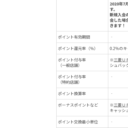
2020
す。
新規入会
会した場
きます！
ポイント有効期間
‐
ポイント還元率（％）
0.2％の
ポイント付与率
※
三菱ＵＦ
（一般店舗）
シュバッ
ポイント付与率
‐
（特約店舗）
ポイント換算率
‐
ボーナスポイントなど
※
三菱ＵＦ
キャッシ
ポイント交換最小単位
‐