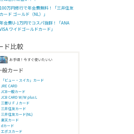
100万円修行で年会費無料！「三井住友
カード ゴールド（NL）」
年会費U-1万円でコスパ抜群！「ANA
VISA ワイドゴールドカード」
ード比較
お手頃！今すぐ使いたいい
一般カード
「ビュー・スイカ」カード
JRE CARD
JCB一般カード
JCB CARD W/W plus L
三菱ＵＦＪカード
三井住友カード
三井住友カード(NL)
楽天カード
dカード
エポスカード