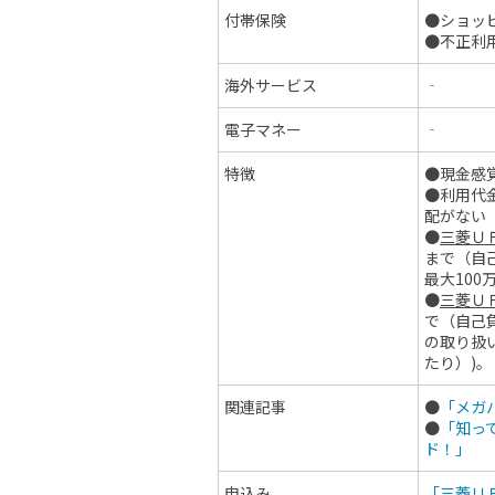
付帯保険
●ショッ
●不正利
海外サービス
‐
電子マネー
‐
特徴
●現金感
●利用代
配がない
●
三菱ＵＦ
まで（自己
最大100
●
三菱ＵＦ
で（自己負
の取り扱
たり）)。
関連記事
●
「メガ
●
「知っ
ド！」
申込み
「三菱ＵＦ