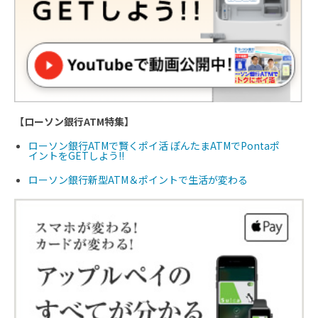
●ゴールド会員専用デスク
●「プラスEX」サービスの追加可能※
ーン期間中は初年度無料
●国際線手荷物宅配サービス優待 （V
●JALマイレージへのポイント移行
カード申込み
セディナゴールドカード／セディナゴ
【ローソン銀行ATM特集】
ローソン銀行ATMで賢くポイ活 ぽんたまATMでPontaポ
イントをGETしよう!!
ローソン銀行新型ATM＆ポイントで生活が変わる