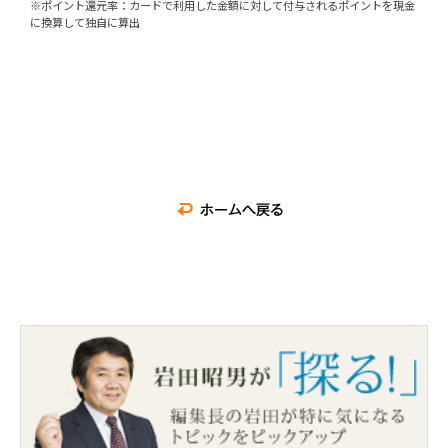
※ポイント還元率：カードで利用した金額に対して付与されるポイントを現金
に換算して独自に算出
国際ブランド
Visa、MasterCard、JCB
年会費(本会員)
6,000円+税
※Webページからの申込みで
初年度年
年会費(家族会員)
1000円+税
ポイント有効期間
2年間
ポイント還元率（％）
0.5%～
ポイント付与率
200円＝1P
（一般店舗）
ポイント付与率
●会員専用ショッピングサイト「
セデ
（特約店舗）
ポイント最大21倍
●セブン-イレブン、イトーヨーカド
イント3倍
ポイントの種類
わくわくポイント
ポイント換算率
1P=1円