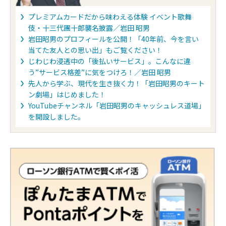
ボーナスポイントなど
●年間請求金額により翌年のポイントが
●年間利用額に応じて最大6,000ポ
プレミアムカードだから味わえる体験 イベント歌舞
カード）
伎・十三代團十郎襲名披露／岩田 昭男
●年間利用額に応じてハローキティオ
岩田昭男のプロフィールを公開！「40年前、今を言い
（セディナゴールドカード ハローキ
当てた友人との思い出」もご覧ください！
じわじわ浸透中の「後払いサービス」。こんなに違
ポイント交換最小単位
●1,000ポイント
う”サービス格差”に気をつけろ！／岩田 昭男
＜JALマイレージバンク＞
先人から学ぶ、現代を生き抜く力！「岩田昭男のキート
●1,000P＝500マイル／以降500P単
ン劇場」はじめました！
YouTubeチャンネル「岩田昭男のキャッシュレス道場」
付帯保険
●海外/国内旅行傷害保険：最高1億円
を開設しました。
●ショッピング保険：最高300万円
●カード紛失・盗難保険
●「なりすまし」による損害を補償
海外サービス
●海外旅行日本語サポート（Visa、Mas
●JCBプラザ（JCB）
電子マネー
QUICPay
特徴
●「プレミアムクラブオフ」への招待
ッピング、グルメなどが特別価格
●空港ラウンジサービス