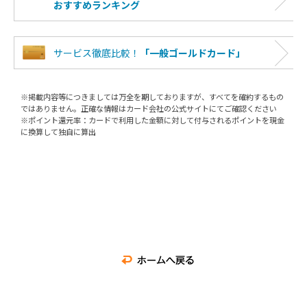
おすすめランキング
ポイント還元率（％）
1.3%～
ポイント付与率
1,000円=1P
サービス徹底比較！
「一般ゴールドカード」
（一般店舗）
ポイント付与率
「
P-oneモール
」経由の買い物で最大
（特約店舗）
あり
※掲載内容等につきましては万全を期しておりますが、すべてを確約するもの
ではありません。正確な情報はカード会社の公式サイトにてご確認ください
ポイントの種類
ポケット・ポイント
※ポイント還元率：カードで利用した金額に対して付与されるポイントを現金
に換算して独自に算出
ポイント換算率
1P=3円（キャッシュバック時）
ボーナスポイントなど
年間50万円以上利用で1,000P加算
ポイント交換最小単位
●300ポイント
（キャッシュバック時やポイントチェ
100P単位）＜JALマイレージバンク
●300P＝450マイル／以降、100P
付帯保険
●海外、国内旅行傷害保険：最高500
●購入商品安心保険：最高300万円
海外サービス
世界各都市に対応する電話相談窓口「