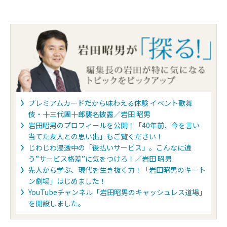
設置
電子マネー
●nanaco(Visa・JCB)
●モバイルＳuica(Visa・JCB・Ma
能
特徴
●請求時１％割引
●JCBブランドは国内主要空港とホノ
ランドは国内主要空港の空港ラウンジ
●「
ポケットカードトラベルセンター
予約すると旅行代金が5％～3％ＯＦ
●JALマイレージへのポイント移行
プレミアムカードだから味わえる体験 イベント歌舞
参加費年間3,000円＋税)
伎・十三代團十郎襲名披露／岩田 昭男
岩田昭男のプロフィールを公開！「40年前、今を言い
一言コメント
請求時1%割引特典やポイントに加え
当てた友人との思い出」もご覧ください！
の様々な特典が付帯されている。
じわじわ浸透中の「後払いサービス」。こんなに違
申込み
P-oneカード<Premium Gold>
う”サービス格差”に気をつけろ！／岩田 昭男
先人から学ぶ、現代を生き抜く力！「岩田昭男のキート
ン劇場」はじめました！
YouTubeチャンネル「岩田昭男のキャッシュレス道場」
を開設しました。