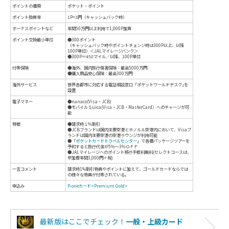
カード名
P-oneカード<Premium Gold>
国際ブランド
Visa、MasterCard、JCB
年会費(本会員)
1万円+税
年会費(家族会員)
初年度無料。次年度より2000円＋税
最新版はここでチェック！
一般・上級カード
ポイント有効期間
最大2年間