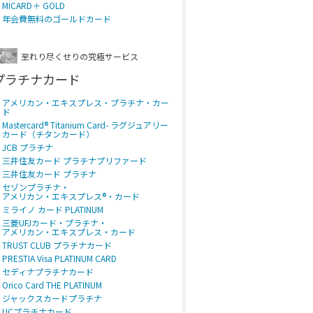
MICARD＋ GOLD
年会費無料のゴールドカード
至れり尽くせりの究極サービス
プラチナカード
アメリカン・エキスプレス・プラチナ・カー
ド
Mastercard® Titanium Card- ラグジュアリー
カード（チタンカード）
JCB プラチナ
三井住友カード プラチナプリファード
三井住友カード プラチナ
セゾンプラチナ・
アメリカン・エキスプレス®・カード
ミライノ カード PLATINUM
三菱UFJカード・プラチナ・
アメリカン・エキスプレス・カード
TRUST CLUB プラチナカード
PRESTIA Visa PLATINUM CARD
セディナプラチナカード
Orico Card THE PLATINUM
ジャックスカードプラチナ
UCプラチナカード