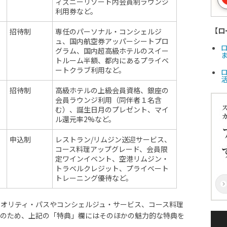
ィズニーリゾート内会員制ラウンジ
利用券など。
【ロ
招待制
専任のパーソナル・コンシェルジ
ュ、国内航空券アッパーシートプロ
グラム、国内超高級ホテルのスイー
ま
トルーム半額、都内にあるプライベ
ートクラブ利用など。
招待制
高級ホテルの上級会員資格、銀座の
会員ラウンジ利用（同伴者１名含
む）、誕生日月のプレゼント、マイ
ル還元率2%など。
申込制
レストラン/リムジン送迎サービス、
コース料理アップグレード、会員限
定ワインイベント、空港リムジン・
トラベルクレジット、プライベート
トレーニング優待など。
オリティ・パスやコンシェルジュ・サービス、コース料理
そのため、上記の「特典」欄にはそのほかの魅力的な特典を