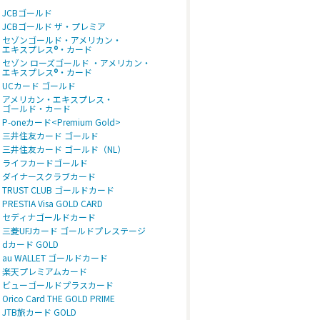
JCBゴールド
JCBゴールド ザ・プレミア
セゾンゴールド・アメリカン・
エキスプレス®・カード
セゾン ローズゴールド ・アメリカン・
エキスプレス®・カード
UCカード ゴールド
アメリカン・エキスプレス・
ゴールド・カード
P-oneカード<Premium Gold>
三井住友カード ゴールド
三井住友カード ゴールド（NL）
ライフカードゴールド
ダイナースクラブカード
TRUST CLUB ゴールドカード
PRESTIA Visa GOLD CARD
セディナゴールドカード
三菱UFJカード ゴールドプレステージ
dカード GOLD
au WALLET ゴールドカード
楽天プレミアムカード
ビューゴールドプラスカード
Orico Card THE GOLD PRIME
JTB旅カード GOLD