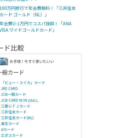
100万円修行で年会費無料！「三井住友
カード ゴールド（NL）」
年会費U-1万円でコスパ抜群！「ANA
VISA ワイドゴールドカード」
ード比較
お手頃！今すぐ使いたいい
一般カード
「ビュー・スイカ」カード
JRE CARD
JCB一般カード
JCB CARD W/W plus L
三菱ＵＦＪカード
三井住友カード
三井住友カード(NL)
楽天カード
dカード
エポスカード