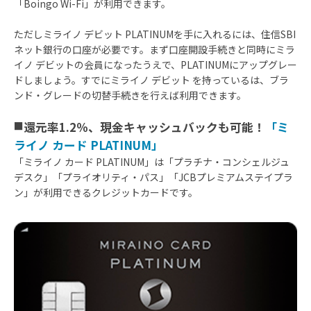
「Boingo Wi-Fi」が利用できます。
ム機、モバイル音楽プレイヤー
ただしミライノ デビット PLATINUMを手に入れるには、住信SBI
補償される損害
偶然な事故による「破損」「損
ネット銀行の口座が必要です。まず口座開設手続きと同時にミラ
「故障」「国内での盗難」で生
イノ デビットの会員になったうえで、PLATINUMにアップグレー
保険金額
修理可能な場合、最大5万円/年1
ドしましょう。すでにミライノ デビット を持っているは、ブラ
修理不能な場合、最大1万2500円
ンド・グレードの切替手続きを行えば利用できます。
■
還元率1.2％、現金キャッシュバックも可能！
「ミ
ライノ カード PLATINUM」
「ミライノ カード PLATINUM」は「プラチナ・コンシェルジュ
デスク」「プライオリティ・パス」「JCBプレミアムステイプラ
ン」が利用できるクレジットカードです。