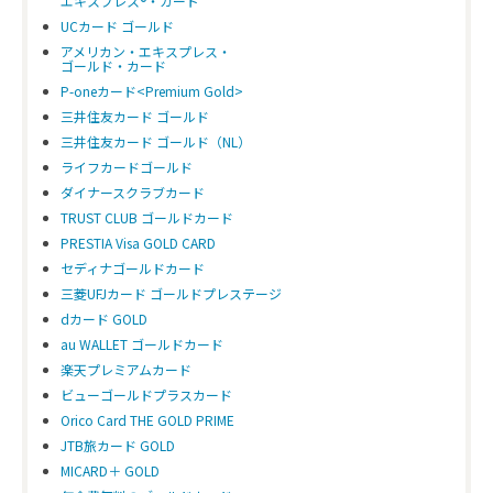
エキスプレス®・カード
UCカード ゴールド
アメリカン・エキスプレス・
ミライノ デビット
ミライノ 
ゴールド・カード
PLATINUM
P-oneカード<Premium Gold>
三井住友カード ゴールド
年会費
1万1000円(税込)
2万750
三井住友カード ゴールド（NL）
申込み対象者
ミライノ デビット利用者
20歳以
ライフカードゴールド
年収70
ダイナースクラブカード
TRUST CLUB ゴールドカード
ポイント還元率
1％
1.2％
PRESTIA Visa GOLD CARD
セディナゴールドカード
海外ラウンジ
ラウンジ・キー
プライオ
※年3回利用無料
ージ)
三菱UFJカード ゴールドプレステージ
※回数
dカード GOLD
au WALLET ゴールドカード
ダイニング
ダイニング by 招待日和
ダイニン
楽天プレミアムカード
コンシェルジュデスク
×
○
ビューゴールドプラスカード
Orico Card THE GOLD PRIME
ユニバーサル・スタ
×
○
JTB旅カード GOLD
ジオ・ジャパン™ JCB
MICARD＋ GOLD
LOUNGE利用