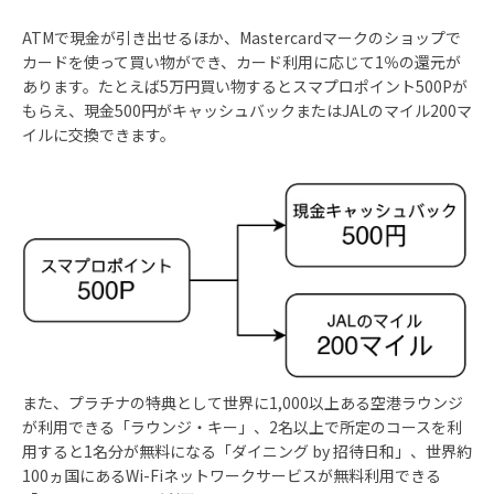
ATMで現金が引き出せるほか、Mastercardマークのショップで
カードを使って買い物ができ、カード利用に応じて1％の還元が
あります。たとえば5万円買い物するとスマプロポイント500Pが
もらえ、現金500円がキャッシュバックまたはJALのマイル200マ
イルに交換できます。
モバイル端末の保険が付帯
●ミライノ デビット PLATINUM（M
されているカード
●
ミライノ カード PLATINUM
（
保険開始日
対象カードの入会日。
また、プラチナの特典として世界に1,000以上ある空港ラウンジ
2020年5月1日より以前の入会者は
が利用できる「ラウンジ・キー」、2名以上で所定のコースを利
対象機器
カード会員および同居家族が所
用すると1名分が無料になる「ダイニング by 招待日和」、世界約
スマートフォン、タブレット端
100ヵ国にあるWi-Fiネットワークサービスが無料利用できる
ン、ノートパソコン、スマート