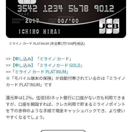
ミライノ カード PLATINUM (年会費2万7500円/税込)
>>
【申し込み】「ミライノ カード」
>>
【申し込み】「ミライノカード GOLD」
>>
「ミライノ カード PLATINUM」
※「モバイル端末の保険」が自動付帯されているのは「ミライノ
カード PLATINUM」です
還元率は1.2％。住信SBIネット銀行に口座がない方も利用できま
すが、口座を開設すれば、クレカ利用で貯まるミライノポイント
を下の赤枠のような手順で現金キャッシュバックでき、より使い
やすくなるでしょう。