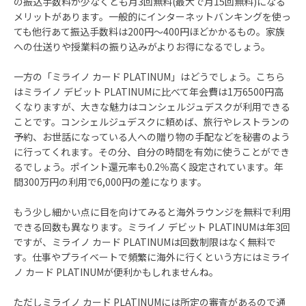
の振込手数料が少なくとも月3回無料(最大で月15回無料)になる
メリットがあります。一般的にインターネットバンキングを使っ
ても他行あて振込手数料は200円～400円ほどかかるもの。家族
への仕送りや授業料の振り込みがよりお得になるでしょう。
一方の「ミライノ カード PLATINUM」はどうでしょう。こちら
はミライノ デビット PLATINUMに比べて年会費は1万6500円高
くなりますが、大きな魅力はコンシェルジュデスクが利用できる
ことです。コンシェルジュデスクに頼めば、旅行やレストランの
予約、お世話になっている人への贈り物の手配などを秘書のよう
に行ってくれます。その分、自分の時間を有効に使うことができ
るでしょう。ポイント還元率も0.2％高く設定されています。年
間300万円の利用で6,000円の差になります。
もう少し細かい点に目を向けてみると海外ラウンジを無料で利用
できる回数も異なります。ミライノ デビット PLATINUMは年3回
ですが、ミライノ カード PLATINUMは回数制限はなく無料で
す。仕事やプライベートで頻繁に海外に行くという方にはミライ
ノ カード PLATINUMが便利かもしれませんね。
ただしミライノ カード PLATINUMには所定の審査があるので通