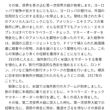
その後、世界を巻き込む第一次世界大戦が勃発します。ヨーロ
ッパで戦争が拡大するにともない、ヨーロッパの銀行は、外国の
信用状などに対する支払いを停止しました。現地に残された多く
のアメリカ人はパニックになり、アメリカン・エキスプレスの事
務所に押し掛けましたが、そんな状況下でもアメリカン・エキス
プレスはすべてのトラベラーズ・チェック、マネー・オーダーを
現金化し多くのアメリカ人を窮地から救ったのです。また戦争中
は、英国の公認エージェントとなり、ドイツで捕えられた英国捕
虜に親書や小荷物、お金を届けるという業務も行いました。これ
らの実績により多くの信頼を獲得することになりました。
1915年に入ると、海外旅行に行く米国人をサポートする事業
を強化します。旅行代理店的な色彩を強めるとともに、ロンド
ン、パリなど海外の旅行ネットワークの整備を行いました。横浜
に日本初の事務所が開設されたのもちょうどこの頃、1917年の
ことでした。
戦後になると、米国では海外旅行の大ブームが到来しました。
旅の手配に本格的に乗り出すとともに、トラベラーズ・チェック
やマネー・オーダーの発行を通して、多くの収入を得ました。
その後、第二次世界大戦に突入した時も、第一次世界大戦での
経験を元に、資産の保全に努め、撤退せざるを得ないその直前ま