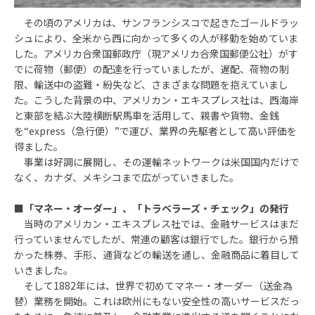
その頃のアメリカは、サンフランシスコで起きたゴールドラッ
シュにより、全米から西に向かって多くの人が移動を始めていま
した。アメリカ合衆国郵政庁（現アメリカ合衆国郵便公社）がす
でに荷物（郵便）の配達を行っていましたが、遅配、荷物の制
限、輸送中の盗難・紛失など、さまざまな問題を抱えていまし
た。こうした背景の中、アメリカン・エキスプレス社は、西海岸
と東部を結ぶ大陸横断駅馬車を活用して、親書や貨物、金銭
を“express（急行便）”で運び、業界の先駆者として高い評価を
得ました。
事業は好調に展開し、その運輸ネットワークは米国国内だけで
なく、カナダ、メキシコまで広がっていきました。
■
「マネー・オーダー」、「トラベラーズ・チェック」の発行
当時のアメリカン・エキスプレス社では、金融サービスはまだ
行っていませんでしたが、常連の顧客は銀行でした。銀行から預
かった株券、手形、通貨などの輸送を通し、金融商品に着目して
いきました。
そして1882年には、世界で初めてマネー・オーダー（送金為
替）業務を開始。これは欧州にもない安全性の高いサービスだっ