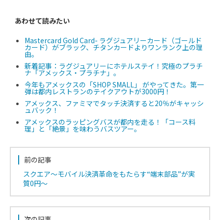
あわせて読みたい
Mastercard Gold Card- ラグジュアリーカード（ゴールド
カード）がブラック、チタンカードよりワンランク上の理
由。
新着記事：ラグジュアリーにホテルステイ！究極のプラチ
ナ「アメックス・プラチナ」。
今年もアメックスの「SHOP SMALL」 がやってきた。第一
弾は都内レストランのテイクアウトが3000円！
アメックス、ファミマでタッチ決済すると20％がキャッシ
ュバック！
アメックスのラッピングバスが都内を走る！「コース料
理」と「絶景」を味わうバスツアー。
前の記事
スクエア～モバイル決済革命をもたらす“端末部品”が実
質0円～
次の記事