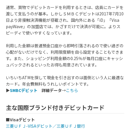
通常、買物でデビットカードを利用するときは、店員にカードを
渡して支払うのが基本。しかしＳＭＢＣデビットは2017年7月10
日より非接触決済機能が搭載され、国内外にある「iD」「Visa
payWave」の加盟店では、かざすだけで決済が可能に。よりス
ピーディで使いやすくなっています。
利用した金額は普通預金口座から即時引落されるので使い過ぎの
心配がないだけでなく、利用限度額を自ら設定することもできま
す。また、ショッピング利用金額の0.25％が毎月口座にキャッシ
ュバックされるといったお得も用意されています。
いちいちATMを探して現金を引き出すのは面倒という人に最適な
カード。年会費無料もうれしいポイントです。
▶
SMBCデビット
詳細データ
→
こちら
主な国際ブランド付きデビットカード
■
Visaデビット
三菱ＵＦＪ-VISAデビット／三菱ＵＦＪ銀行