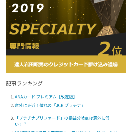
記事ランキング
ANAカード プレミアム【改定版】
意外に身近！憧れの「JCB プラチナ」
「プラチナプリファード」の損益分岐点は意外に低
い！？