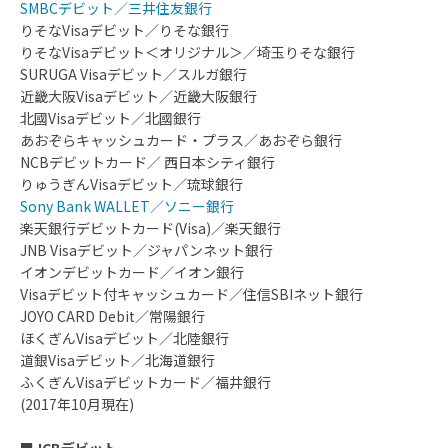
SMBCデビット／三井住友銀行
りそなVisaデビット／りそな銀行
りそなVisaデビット＜オリジナル＞／埼玉りそな銀行
SURUGA Visaデビット／スルガ銀行
近畿大阪Visaデビット／近畿大阪銀行
北國Visaデビット／北國銀行
あおぞらキャッシュカード・プラス／あおぞら銀行
NCBデビットカード／ 西日本シティ銀行
りゅうぎんVisaデビット／琉球銀行
Sony Bank WALLET／ソニー銀行
楽天銀行デビットカード(Visa)／楽天銀行
JNB Visaデビット／ジャパンネット銀行
イオンデビットカード／イオン銀行
Visaデビット付キャッシュカード／住信SBIネット銀行
JOYO CARD Debit／常陽銀行
ほくぎんVisaデビット／北陸銀行
道銀Visaデビット／北海道銀行
ふくぎんVisaデビットカード／福井銀行
(2017年10月現在)
■
JCBデビット