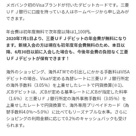
メガバンク初のVisaブランドが付いたデビットカードです。三菱
ＵＦＪ銀行に口座を持っている人はホームページから申し込みが
できます。
年会費は初年度無料で次年度以降は1,100円。
2020年7月1日より、三菱ＵＦＪデビットの年会費が無料になり
ます。新規入会の方は現在も初年度年会費無料のため、本日以
降、6月30日以前に入会した場合も、今後年会費の負担なく三菱
ＵＦＪデビットが保有できます！
海外のショッピング、海外ATMでの引出しにかかる手数料はVISA
デビットの場合、Visaが定める為替レートに三菱ＵＦＪ銀行所定
の海外手数料（3.05％）を上乗せしたレートで円貨換算(※1)、
JCBデビットは、JCBが定める基準レートにJCBが指定した料率
（1.6％）と三菱ＵＦＪ銀行所定の海外事務手数料（3.05％）を
上乗せしたレートで円貨換算で、海外専用プリペイドカード（為
替手数料4.0％～5.0％）に比べてもリーズナブルな水準。さらに
ショピングの利用金額に応じて0.2％のキャッシュバックも受け
られます。