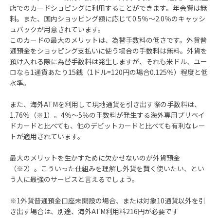
店でのカードショピングに利用することができます。年会費は無
料。また、国内ショッピング額に応じて0.5％～2.0％のキャッシ
ュバックが用意されています。
このカードの最大のメリットは、為替手数料の低さです。外貨普
通預金をショッピング支払いに使う場合の手数料は無料。外貨を
預け入れる際に為替手数料は発生しますが、それも米ドル、ユー
ロなら1通貨あたり15銭（1ドル=120円の場合0.125％）程度と低
水準。
また、海外ATMを利用して現地通貨を引き出す際の手数料は、
1.76％（※1）。4％～5％の手数料が発生する海外専用プリペイ
ドカードと比べても、他のデビットカードと比べても有利なレー
トが適用されています。
最大のメリットを生かすために欠かせないのが外貨預金
（※2）。こういった仕組みを理解し外貨を賢く使いたい、とい
う人に最強のサービスと言えるでしょう。
※1外貨普通預金口座未開設の場合、または対象10通貨以外を引
き出す場合は、別途、海外ATM利用料216円が必要です