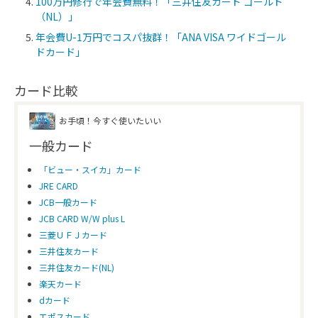
100万円修行で年会費無料！「三井住友カード ゴールド
（NL）」
年会費U-1万円でコスパ抜群！「ANA VISA ワイドゴール
ドカード」
カード比較
お手頃！今すぐ使いたいい
一般カード
「ビュー・スイカ」カード
JRE CARD
JCB一般カード
JCB CARD W/W plus L
三菱ＵＦＪカード
三井住友カード
三井住友カード(NL)
楽天カード
dカード
エポスカード