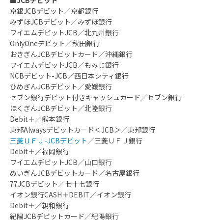
京銀JCBデビット／京都銀行
みずほJCBデビット／みずほ銀行
ワイエムデビットJCB／北九州銀行
OnlyOneデビット／秋田銀行
おきぎんJCBデビットカード／沖縄銀行
ワイエムデビットJCB／もみじ銀行
NCBデビット-JCB／西日本シティ銀行
ひめぎんJCBデビット／愛媛銀行
セブン銀行デビット付きキャッシュカード／セブン銀行
ほくぎんJCBデビット／北陸銀行
Debit＋／熊本銀行
東邦Alwaysデビットカード＜JCB＞／東邦銀行
三菱ＵＦＪ-JCBデビット
／三菱ＵＦＪ銀行
Debit＋／福岡銀行
ワイエムデビットJCB／山口銀行
めいぎんJCBデビットカード／名古屋銀行
77JCBデビット／七十七銀行
イオン銀行CASH＋DEBIT／イオン銀行
Debit＋／親和銀行
紀陽JCBデビットカード／紀陽銀行