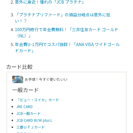
意外に身近！憧れの「JCB プラチナ」
「プラチナプリファード」の損益分岐点は意外に低
い！？
100万円修行で年会費無料！「三井住友カード ゴールド
（NL）」
年会費U-1万円でコスパ抜群！「ANA VISA ワイドゴール
ドカード」
カード比較
お手頃！今すぐ使いたいい
一般カード
「ビュー・スイカ」カード
JRE CARD
JCB一般カード
JCB CARD W/W plus L
三菱ＵＦＪカード