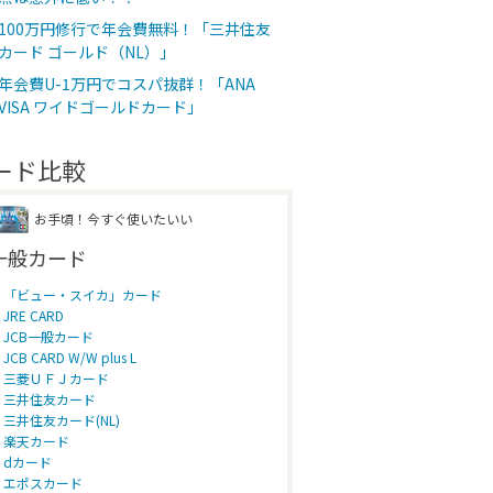
100万円修行で年会費無料！「三井住友
カード ゴールド（NL）」
年会費U-1万円でコスパ抜群！「ANA
VISA ワイドゴールドカード」
ード比較
お手頃！今すぐ使いたいい
一般カード
「ビュー・スイカ」カード
JRE CARD
JCB一般カード
JCB CARD W/W plus L
三菱ＵＦＪカード
三井住友カード
三井住友カード(NL)
楽天カード
dカード
エポスカード