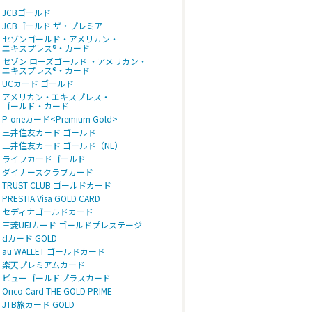
JCBゴールド
JCBゴールド ザ・プレミア
セゾンゴールド・アメリカン・
エキスプレス®・カード
セゾン ローズゴールド ・アメリカン・
エキスプレス®・カード
UCカード ゴールド
アメリカン・エキスプレス・
ゴールド・カード
P-oneカード<Premium Gold>
三井住友カード ゴールド
三井住友カード ゴールド（NL）
ライフカードゴールド
ダイナースクラブカード
TRUST CLUB ゴールドカード
PRESTIA Visa GOLD CARD
セディナゴールドカード
三菱UFJカード ゴールドプレステージ
dカード GOLD
au WALLET ゴールドカード
楽天プレミアムカード
ビューゴールドプラスカード
Orico Card THE GOLD PRIME
JTB旅カード GOLD