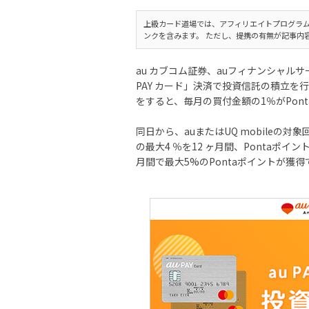
上級カード道場では、アフィリエイトプログラム
ンクを含みます。 ただし、提携の有無が記事内
au カブコム証券、auフィナンシャルサービ
PAY カード」決済で投資信託の積立を行
をすると、毎月の買付金額の1％がPon
同日から、auまたはUQ mobileの
の最大4 ％を12 ヶ月間、Pontaポ
月間で最大5%のPontaポイントが獲得