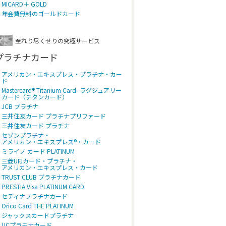
MICARD＋ GOLD
年会費無料のゴールドカード
至れり尽くせりの究極サービス
プラチナカード
アメリカン・エキスプレス・プラチナ・カー
ド
Mastercard® Titanium Card- ラグジュアリー
カード（チタンカード）
JCB プラチナ
三井住友カード プラチナプリファード
三井住友カード プラチナ
セゾンプラチナ・
アメリカン・エキスプレス®・カード
ミライノ カード PLATINUM
三菱UFJカード・プラチナ・
アメリカン・エキスプレス・カード
TRUST CLUB プラチナカード
PRESTIA Visa PLATINUM CARD
セディナプラチナカード
Orico Card THE PLATINUM
ジャックスカードプラチナ
UCプラチナカード