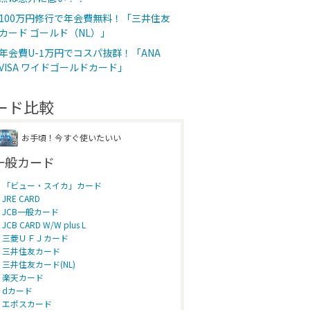
100万円修行で年会費無料！「三井住友
カード ゴールド（NL）」
年会費U-1万円でコスパ抜群！「ANA
VISA ワイドゴールドカード」
ード比較
お手頃！今すぐ使いたいい
一般カード
「ビュー・スイカ」カード
JRE CARD
JCB一般カード
JCB CARD W/W plus L
三菱ＵＦＪカード
三井住友カード
三井住友カード(NL)
楽天カード
dカード
エポスカード