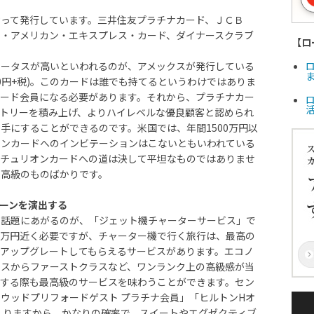
って発行しています。三井住友プラチナカード、ＪＣＢ
・アメリカン・エキスプレス・カード、ダイナースクラブ
【ロ
テータスが高いといわれるのが、アメックスが発行している
ま
000円+税)。このカードは誰でも持てるというわけではありま
カード会員になる必要があります。それから、プラチナカー
トリーを積み上げ、よりハイレベルな優良顧客と認められ
手にすることができるのです。米国では、年間1500万円以
オンカードへのインビテーションはこないともいわれている
ンチュリオンカードへの道は決して平坦なものではありませ
最高級のものばかりです。
ーンを演出する
く話題にあがるのが、「ジェット機チャーターサービス」で
０万円近く必要ですが、チャーター機で行く旅行は、最高の
アップグレートしてもらえるサービスがあります。エコノ
ラスからファーストクラスなど、ワンランク上の高級感が当
用する際も最高級のサービスを味わうことができます。セン
ウッドプリフォードゲスト プラチナ会員」「ヒルトンHオ
入りますから、かなりの確率で、スイートやエグゼクティブ