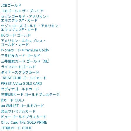
JCBゴールド
JCBゴールド ザ・プレミア
セゾンゴールド・アメリカン・
エキスプレス®・カード
セゾン ローズゴールド ・アメリカン・
エキスプレス®・カード
UCカード ゴールド
アメリカン・エキスプレス・
ゴールド・カード
P-oneカード<Premium Gold>
三井住友カード ゴールド
三井住友カード ゴールド（NL）
ライフカードゴールド
ダイナースクラブカード
TRUST CLUB ゴールドカード
PRESTIA Visa GOLD CARD
セディナゴールドカード
三菱UFJカード ゴールドプレステージ
dカード GOLD
au WALLET ゴールドカード
楽天プレミアムカード
ビューゴールドプラスカード
Orico Card THE GOLD PRIME
JTB旅カード GOLD