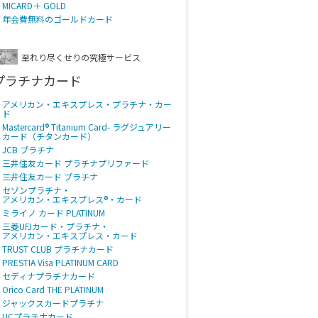
MICARD＋ GOLD
年会費無料のゴールドカード
至れり尽くせりの究極サービス
プラチナカード
アメリカン・エキスプレス・プラチナ・カー
ド
Mastercard® Titanium Card- ラグジュアリー
カード（チタンカード）
JCB プラチナ
三井住友カード プラチナプリファード
三井住友カード プラチナ
セゾンプラチナ・
アメリカン・エキスプレス®・カード
ミライノ カード PLATINUM
三菱UFJカード・プラチナ・
アメリカン・エキスプレス・カード
TRUST CLUB プラチナカード
PRESTIA Visa PLATINUM CARD
セディナプラチナカード
Orico Card THE PLATINUM
ジャックスカードプラチナ
UCプラチナカード