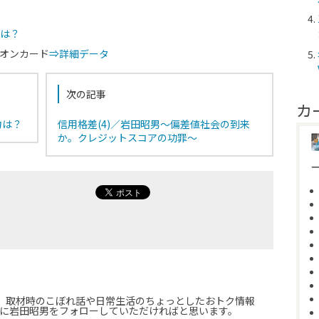
力は？
オンカード
⇒詳細データ
次の記事
カ
力は？
信用格差(4)／岩田昭男～偏差値社会の到来
か。クレジットスコアの功罪～
届け。取材時のこぼれ話や日常生活のちょっとしたおトク情報
に岩田昭男をフォローしていただければと思います。