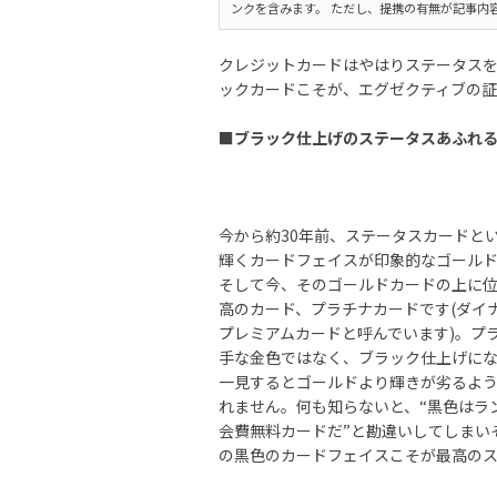
ンクを含みます。 ただし、提携の有無が記事内
クレジットカードはやはりステータス
ックカードこそが、エグゼクティブの証
■ブラック仕上げのステータスあふれ
今から約30年前、ステータスカードと
輝くカードフェイスが印象的なゴール
そして今、そのゴールドカードの上に
高のカード、プラチナカードです(ダイ
プレミアムカードと呼んでいます)。プ
手な金色ではなく、ブラック仕上げに
一見するとゴールドより輝きが劣るよ
れません。何も知らないと、“黒色はラ
会費無料カードだ”と勘違いしてしまい
の黒色のカードフェイスこそが最高の