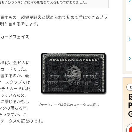
容およびランキングに何ら影響を与えるものではありません。
を表すもの。超優良顧客と認められて初めて手にできるブラ
明と言えるでしょう。
るカードフェイス
いえば、金ピカに
ドカードでした。
位置するのが、最
ナースクラブでは
ラチナカードは派
なっているため、
うに感じるかもし
ブラックカードは最高のステータスの証し
ンクの落ちる年
そうですが、こ
ステータスの証なのです。