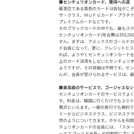
■センチュリオンカード、獲得への道
最高位である黒色のカードは各社がこぞ
ザ・クラス、ＭＵＦＧカード・プラチナ
プレミアムカードなどです。
そのブラックカードの中でも、最もス
センチュリオンカード(年会費は350,
せん。まずは、アメックスのゴールド
ド会員になって、更に、クレジットヒス
れば、ようやくセンチュリオンカードを
上のカード決済をしないとセンチュリ
ようですが、その詳細は不明です。セ
んが、会員が受けられるサービスは、
■最高級のサービスで、ゴージャスなシ
センチュリオンカードのサービスでよ
す。料金は、韓国に行くだけでも２０
贅沢といえます。一般の旅行でも無料で
ミーからビジネスクラス、ビジネスク
然のようについてきます。ホテルを利
チュリオンカードの会員には、「スター
ーナズ ゴールド会員」が自動的に手に