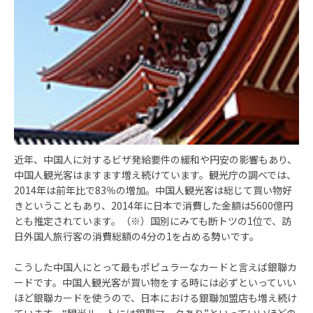
近年、中国人に対するビザ発給要件の緩和や円安の影響もあり、
中国人観光客はますます増え続けています。観光庁の調べでは、
2014年は前年比で83％の増加。中国人観光客は総じて買い物好
きということもあり、2014年に日本で消費した金額は5600億円
とも推定されています。（※）国別にみても断トツの1位で、訪
日外国人旅行客の消費総額の4分の1を占める勢いです。
こうした中国人にとって最もポピュラーなカードと言えば銀聯カ
ードです。中国人観光客が買い物をする時には必ずといっていい
ほど銀聯カードを使うので、日本における銀聯加盟店も増え続け