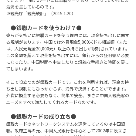
ています。“観光ルートには銀聯マークあり”といっていいほどの
活況を呈しているのです。
※観光庁「観光統計」（2015.1.20）
●銀聯カードを使うわけ？●
彼らが支払いに銀聯カードを使う理由には、現金持ち出しに関す
る規制があります。中国では外貨現金5,000米ドル相当額（また
は、人民元現金20,000元）以上の持ち出しが規制されています。
この金額を超えて現金を持ち出すには、銀行からの証明書が必要
になったり、中国税関へ申告したりと煩雑な手続きと時間を要し
てしまいます。
そこで役立つのが銀聯カードです。これを利用すれば、現金の持
ち出し規制にもひっかからず、海外で決済することができます。
外貨に換金する必要もなく、簡単で安全。まさに中国人観光客の
ニーズをすべて満たしてくれるカードなのです。
●銀聯カードの成り立ち●
銀聯カードのネットワークシステムを運営しているのは中国銀
聯。政府主導の元、中国人民銀行を中心として2002年に設立さ