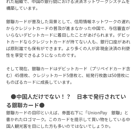
れた組織で、中国の銀行間における決済ネットワークシステムを
構築しています。
銀聯カードが普及した背景として、信用情報ネットワークの遅れ
からクレジットカードの普及が進まなかった中国で、与信審査が
いらないデビットカードに着目したことがあげられます。デビッ
トカードならクレジットカードが持てない人も、銀行口座があれ
ば原則誰でも保有ができます。より多くの人が非現金決済の利便
性を享受できるようになったのです。
そして現在、銀聯カードはデビットカード（プリペイドカード含
む）45億枚、クレジットカード5億枚と、総発行枚数は50億枚に
ものぼるカードに成長しています。
●中国人だけでない！？ 日本で発行されてい
る銀聯カード●
銀聯カードの目印といえば、券面右下に「UnionPay 銀聯」と
書かれたロゴマーク。このカードを提示して買い物をしている中
国人観光客を目にした方も多いのではないでしょうか。