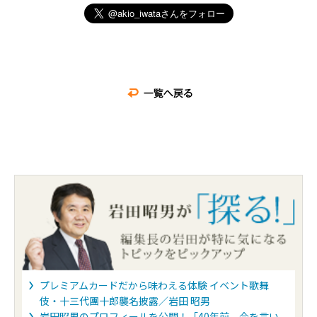
プレミアムカードだから味わえる体験 イベント歌舞
伎・十三代團十郎襲名披露／岩田 昭男
岩田昭男のプロフィールを公開！「40年前、今を言い