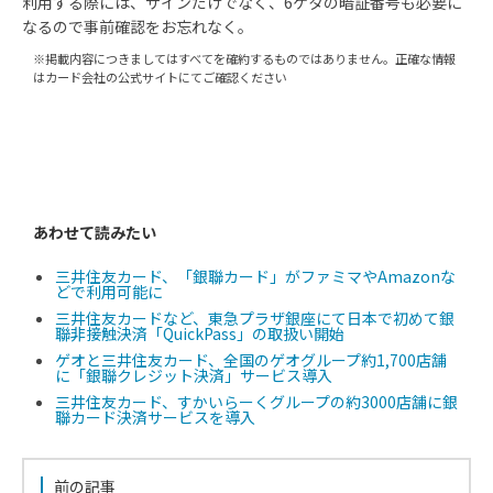
利用する際には、サインだけでなく、6ケタの暗証番号も必要に
なるので事前確認をお忘れなく。
※掲載内容につきましてはすべてを確約するものではありません。正確な情報
はカード会社の公式サイトにてご確認ください
あわせて読みたい
三井住友カード、「銀聯カード」がファミマやAmazonな
どで利用可能に
三井住友カードなど、東急プラザ銀座にて日本で初めて銀
聯非接触決済「QuickPass」の取扱い開始
ゲオと三井住友カード、全国のゲオグループ約1,700店舗
に「銀聯クレジット決済」サービス導入
三井住友カード、すかいらーくグループの約3000店舗に銀
聯カード決済サービスを導入
前の記事