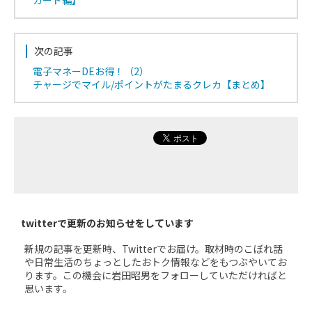
次の記事
電子マネーDEお得！（2）
チャージでマイル/ポイントがたまるクレカ【まとめ】
クレジットカード
チャージ先
たまるポイント
リクルートカードVisa
Suica
リクルートポイン
nanaco
ト
楽天Edy
twitterで更新のお知らせをしています
①リクルートカードJCB
Suica
リクルートポイン
新規の記事を更新時、Twitterでお届け。取材時のこぼれ話
②リクルートカードプラス
nanaco
ト
や日常生活のちょっとしたおトク情報などをもつぶやいてお
JCB
ります。この機会に岩田昭男をフォローしていただければと
思います。
漢方スタイルクラブカード
Suica
漢方スタイルクラ
nanaco
ブポイント