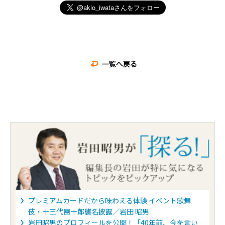
JMBローソンPontaカード
Suica
ポンタPoint
Visa
nanaco
楽天Edy
プレミアムカードだから味わえる体験 イベント歌舞
伎・十三代團十郎襲名披露／岩田 昭男
岩田昭男のプロフィールを公開！「40年前、今を言い