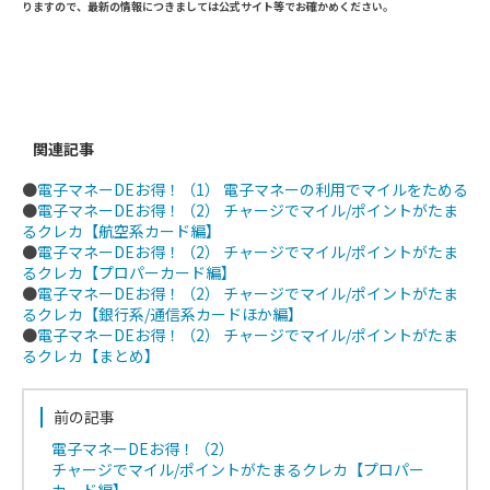
りますので、最新の情報につきましては公式サイト等でお確かめください。
クレジットカード
チャージ先
たまるポイント
関連記事
①NTTグループカード
Suica
NTTグループポイ
MasterCard
nanaco
ント
●
電子マネーDEお得！（1） 電子マネーの利用でマイルをためる
②
NTTグループカードゴー
楽天Edy
●
電子マネーDEお得！（2） チャージでマイル/ポイントがたま
ルドMasterCard
るクレカ【航空系カード編】
●
電子マネーDEお得！（2） チャージでマイル/ポイントがたま
①SoftBankカード
Suica
SoftBankマネー
るクレカ【プロパーカード編】
②SoftBankカードプレミ
nanaco
●
電子マネーDEお得！（2） チャージでマイル/ポイントがたま
アム
楽天Edy
るクレカ【銀行系/通信系カードほか編】
●
電子マネーDEお得！（2） チャージでマイル/ポイントがたま
るクレカ【まとめ】
前の記事
電子マネーDEお得！（2）
チャージでマイル/ポイントがたまるクレカ【プロパー
カード編】