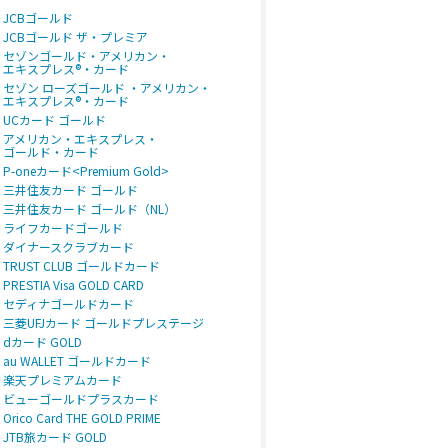
JCBゴールド
JCBゴールド ザ・プレミア
セゾンゴールド・アメリカン・
エキスプレス®・カード
セゾン ローズゴールド ・アメリカン・
エキスプレス®・カード
UCカード ゴールド
アメリカン・エキスプレス・
ゴールド・カード
P-oneカード<Premium Gold>
三井住友カード ゴールド
三井住友カード ゴールド（NL）
ライフカードゴールド
ダイナースクラブカード
TRUST CLUB ゴールドカード
PRESTIA Visa GOLD CARD
セディナゴールドカード
三菱UFJカード ゴールドプレステージ
dカード GOLD
au WALLET ゴールドカード
楽天プレミアムカード
ビューゴールドプラスカード
Orico Card THE GOLD PRIME
JTB旅カード GOLD