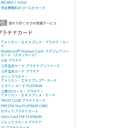
MICARD＋ GOLD
年会費無料のゴールドカード
至れり尽くせりの究極サービス
プラチナカード
アメリカン・エキスプレス・プラチナ・カー
ド
Mastercard® Titanium Card- ラグジュアリー
カード（チタンカード）
JCB プラチナ
三井住友カード プラチナプリファード
三井住友カード プラチナ
セゾンプラチナ・
アメリカン・エキスプレス®・カード
ミライノ カード PLATINUM
三菱UFJカード・プラチナ・
アメリカン・エキスプレス・カード
TRUST CLUB プラチナカード
PRESTIA Visa PLATINUM CARD
セディナプラチナカード
Orico Card THE PLATINUM
ジャックスカードプラチナ
UCプラチナカード