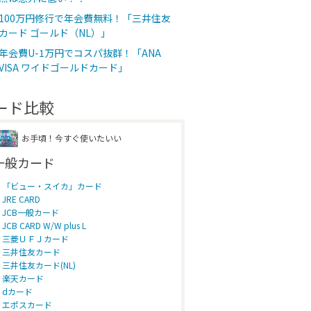
100万円修行で年会費無料！「三井住友
カード ゴールド（NL）」
年会費U-1万円でコスパ抜群！「ANA
VISA ワイドゴールドカード」
ード比較
お手頃！今すぐ使いたいい
一般カード
「ビュー・スイカ」カード
JRE CARD
JCB一般カード
JCB CARD W/W plus L
三菱ＵＦＪカード
三井住友カード
三井住友カード(NL)
楽天カード
dカード
エポスカード