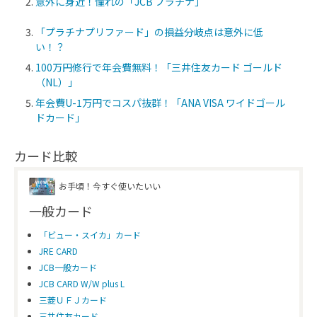
意外に身近！憧れの「JCB プラチナ」
「プラチナプリファード」の損益分岐点は意外に低
い！？
100万円修行で年会費無料！「三井住友カード ゴールド
（NL）」
年会費U-1万円でコスパ抜群！「ANA VISA ワイドゴール
ドカード」
カード比較
お手頃！今すぐ使いたいい
一般カード
「ビュー・スイカ」カード
JRE CARD
JCB一般カード
JCB CARD W/W plus L
三菱ＵＦＪカード
三井住友カード