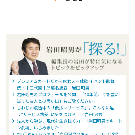
プレミアムカードだから味わえる体験 イベント歌舞
伎・十三代團十郎襲名披露／岩田 昭男
岩田昭男のプロフィールを公開！「40年前、今を言い
当てた友人との思い出」もご覧ください！
じわじわ浸透中の「後払いサービス」。こんなに違
う”サービス格差”に気をつけろ！／岩田 昭男
先人から学ぶ、現代を生き抜く力！「岩田昭男のキート
ン劇場」はじめました！
YouTubeチャンネル「岩田昭男のキャッシュレス道場」