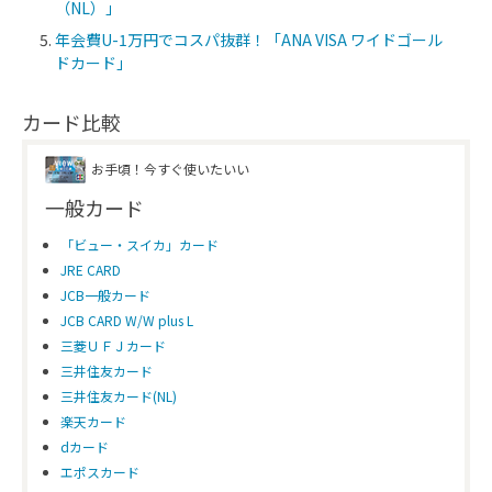
（NL）」
年会費U-1万円でコスパ抜群！「ANA VISA ワイドゴール
ドカード」
カード比較
お手頃！今すぐ使いたいい
一般カード
「ビュー・スイカ」カード
JRE CARD
JCB一般カード
JCB CARD W/W plus L
三菱ＵＦＪカード
三井住友カード
三井住友カード(NL)
楽天カード
dカード
エポスカード