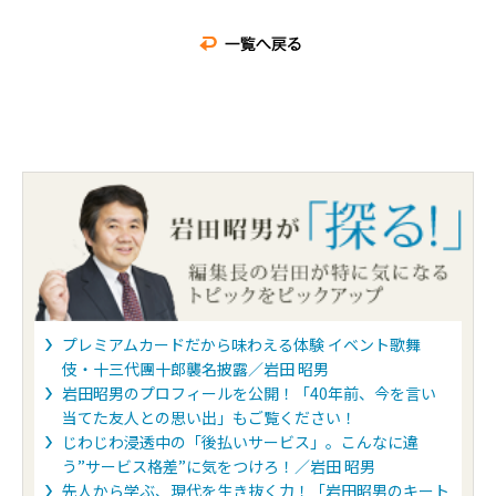
プレミアムカードだから味わえる体験 イベント歌舞
伎・十三代團十郎襲名披露／岩田 昭男
岩田昭男のプロフィールを公開！「40年前、今を言い
当てた友人との思い出」もご覧ください！
じわじわ浸透中の「後払いサービス」。こんなに違
う”サービス格差”に気をつけろ！／岩田 昭男
先人から学ぶ、現代を生き抜く力！「岩田昭男のキート