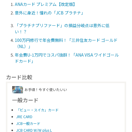
ANAカード プレミアム【改定版】
意外に身近！憧れの「JCB プラチナ」
「プラチナプリファード」の損益分岐点は意外に低
い！？
100万円修行で年会費無料！「三井住友カード ゴールド
（NL）」
年会費U-1万円でコスパ抜群！「ANA VISA ワイドゴール
ドカード」
カード比較
お手頃！今すぐ使いたいい
一般カード
「ビュー・スイカ」カード
JRE CARD
JCB一般カード
JCB CARD W/W plus L