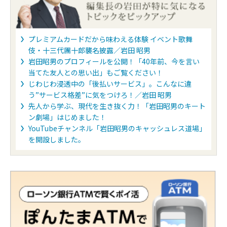
プレミアムカードだから味わえる体験 イベント歌舞
伎・十三代團十郎襲名披露／岩田 昭男
岩田昭男のプロフィールを公開！「40年前、今を言い
当てた友人との思い出」もご覧ください！
じわじわ浸透中の「後払いサービス」。こんなに違
う”サービス格差”に気をつけろ！／岩田 昭男
先人から学ぶ、現代を生き抜く力！「岩田昭男のキート
ン劇場」はじめました！
YouTubeチャンネル「岩田昭男のキャッシュレス道場」
を開設しました。