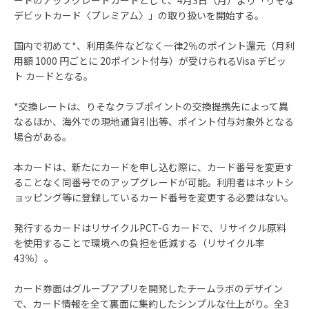
ードのアップグレードカードとして、4月3日（月）より「りそな
デビットカード〈プレミアム〉」の取り扱いを開始する。
国内で初めて*、利用条件などなく一律2％のポイント還元（月利
用額 1000 円ごとに 20ポイント付与）が受けられるVisa デビッ
ト カードとなる。
*交換レートは、りそなクラブポイントの交換提携先によって異
なるほか、海外での現地通貨引出等、ポイント付与対象外となる
場合がある。
本カードは、新たにカードを申し込む際に、カード番号を変更す
ることなく同番号でのアップグレードが可能。利用者はネットシ
ョッピング等に登録しているカード番号を変更する必要はない。
発行するカードはリサイクルPCT-G カードで、リサイクル原料
を使用することで環境への負担を低減する（リサイクル率
43％）。
カード券面はグループアプリを開発したチームラボのデザイン
で、カード情報を全て裏面に集約したシンプルな仕上がり。全3