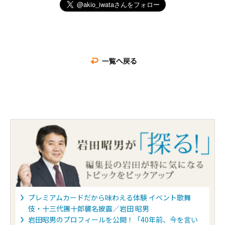
プレミアムカードだから味わえる体験 イベント歌舞
伎・十三代團十郎襲名披露／岩田 昭男
岩田昭男のプロフィールを公開！「40年前、今を言い