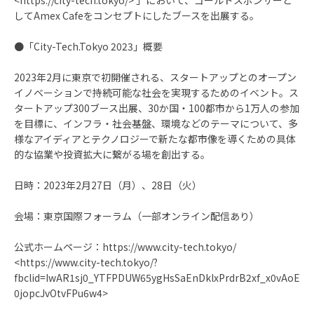
<https://city-tech.tokyo/> 」において、ゴールドスポンサーと
してAmex Cafeをコンセプトにしたブースを出展する。
●「City-Tech.Tokyo 2023」概要
2023年2月に東京で初開催される、スタートアップとのオープン
イノベーションで持続可能な社会を実現するためのイベント。ス
タートアップ300ブース出展、30か国・100都市から1万人の参加
を目標に、インフラ・社会基盤、環境などのテーマについて、多
様なアイディアとテクノロジーで新たな都市像を導くための具体
的な協業や投資拡大に繋がる場を創出する。
日時：2023年2月27日（月）、28日（火）
会場：東京国際フォーラム（一部オンライン配信あり）
公式ホームページ：https://www.city-tech.tokyo/
<https://www.city-tech.tokyo/?
fbclid=IwAR1sj0_YTFPDUW65ygHsSaEnDklxPrdrB2xf_x0vAoE
0jopcJvOtvFPu6w4>