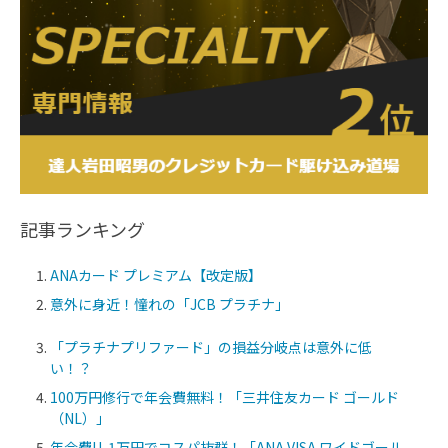
記事ランキング
ANAカード プレミアム【改定版】
意外に身近！憧れの「JCB プラチナ」
「プラチナプリファード」の損益分岐点は意外に低
い！？
100万円修行で年会費無料！「三井住友カード ゴールド
（NL）」
年会費U-1万円でコスパ抜群！「ANA VISA ワイドゴール