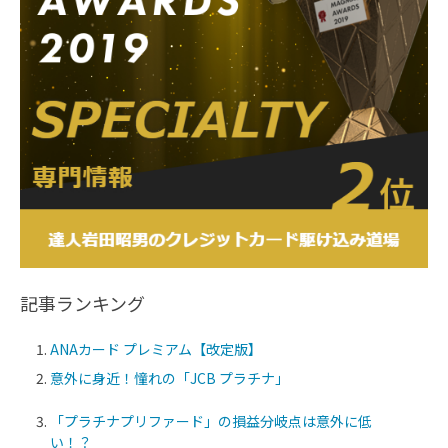
記事ランキング
ANAカード プレミアム【改定版】
意外に身近！憧れの「JCB プラチナ」
「プラチナプリファード」の損益分岐点は意外に低
い！？