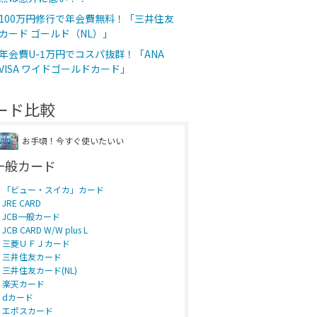
100万円修行で年会費無料！「三井住友
カード ゴールド（NL）」
年会費U-1万円でコスパ抜群！「ANA
VISA ワイドゴールドカード」
ード比較
お手頃！今すぐ使いたいい
一般カード
「ビュー・スイカ」カード
JRE CARD
JCB一般カード
JCB CARD W/W plus L
三菱ＵＦＪカード
三井住友カード
三井住友カード(NL)
楽天カード
dカード
エポスカード