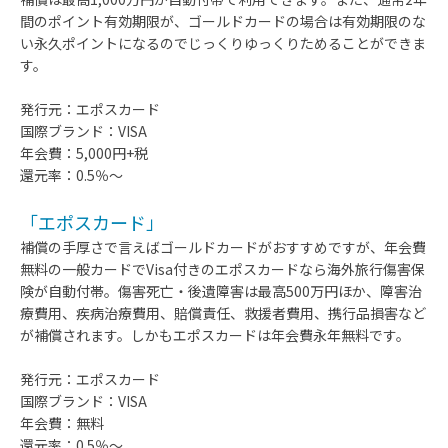
間のポイント有効期限が、ゴールドカードの場合は有効期限のな
い永久ポイントになるのでじっくりゆっくりためることができま
す。
発行元：エポスカード
国際ブランド：VISA
年会費：5,000円+税
還元率：0.5％～
「エポスカード」
補償の手厚さで言えばゴールドカードがおすすめですが、年会費
無料の一般カードでVisa付きのエポスカードなら海外旅行傷害保
険が自動付帯。傷害死亡・後遺障害は最高500万円ほか、障害治
療費用、疾病治療費用、賠償責任、救援者費用、携行品損害など
が補償されます。しかもエポスカードは年会費永年無料です。
発行元：エポスカード
国際ブランド：VISA
年会費：無料
還元率：0.5％～