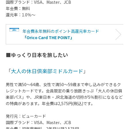
国際ブランド：VISA、Master、JCB
年会費：無料
還元率：1.0％～
年会費永年無料のポイント高還元率カード
「Orico Card THE POINT」
■ゆっくり日本を旅したい
「
大人の休日倶楽部ミドルカード
」
男性で満50～64歳、女性で満50～59歳まで申し込みができるク
レジットカードです。会員限定の乗り放題きっぷ「大人の休日俱
楽部パス」や、JR東日本・JR北海道の切符が5％割引になるなど
の特典があります。年会費は2,575円(税込)です。
発行元：ビューカード
国際ブランド：VISA、Master、JCB
年会費：初年度無料、2年目以降2,575円