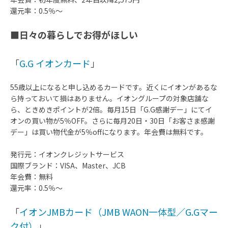
還元率：0.5％～
■日々の暮らしでお得がほしい
「
G.G イオンカード
」
55歳以上になると申し込めるカードです。近くにイオンがあるな
ら持っておいて損はありません。イオングループの対象店舗な
ら、ときめきポイントが2倍。毎月15日「G.G感謝デー」にてイ
オンの買い物が5％OFF。さらに毎月20日・30日「お客さま感謝
デー」は買い物代金が5％offになります。年会費は無料です。
発行元：イオンクレジットサービス
国際ブランド：VISA、Master、JCB
年会費：無料
還元率：0.5％～
「
イオンJMBカード（JMB WAON一体型／G.Gマー
ク付）
」